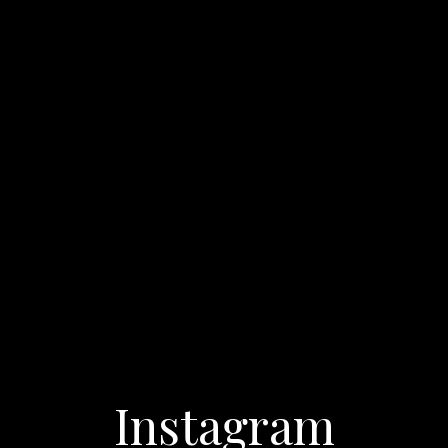
Instagram
Cassiano Bopsin
@cassianobopsin.fotografia
Seg
5489
seguidores