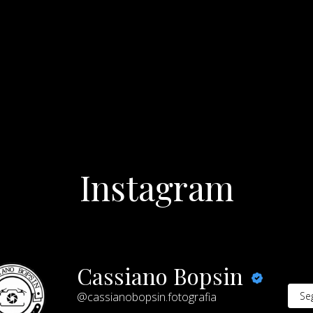
Instagram
Cassiano Bopsin
@cassianobopsin.fotografia
Seg
5489
seguidores