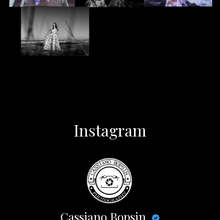
Instagram
Cassiano Bopsin
@cassianobopsin.fotografia