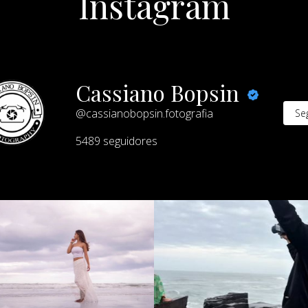
Instagram
Cassiano Bopsin
@cassianobopsin.fotografia
Seg
5489
seguidores