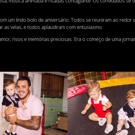
ciosa, música animada e risadas contagiante. Os convidados se d
m um lindo bolo de aniversário. Todos se reuniram ao redor do
r as velas, e todos aplaudiram com entusiasmo.
de amor, risos e memórias preciosas. Era o começo de uma jorn